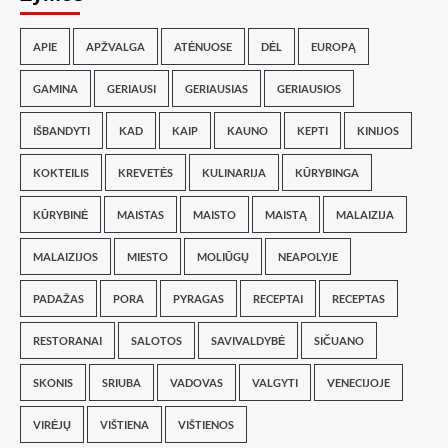
APIE
APŽVALGA
ATĖNUOSE
DĖL
EUROPĄ
GAMINA
GERIAUSI
GERIAUSIAS
GERIAUSIOS
IŠBANDYTI
KAD
KAIP
KAUNO
KEPTI
KINIJOS
KOKTEILIS
KREVETĖS
KULINARIJA
KŪRYBINGA
KŪRYBINĖ
MAISTAS
MAISTO
MAISTĄ
MALAIZIJA
MALAIZIJOS
MIESTO
MOLIŪGŲ
NEAPOLYJE
PADAŽAS
PORA
PYRAGAS
RECEPTAI
RECEPTAS
RESTORANAI
SALOTOS
SAVIVALDYBĖ
SIČUANO
SKONIS
SRIUBA
VADOVAS
VALGYTI
VENECIJOJE
VIRĖJŲ
VIŠTIENA
VIŠTIENOS