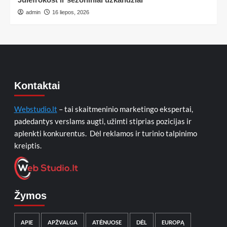
admin
16 liepos, 2026
Kontaktai
Webstudio.lt
– tai skaitmeninio marketingo ekspertai,
padedantys verslams augti, užimti stiprias pozicijas ir
aplenkti konkurentus. Dėl reklamos ir turinio talpinimo
kreiptis.
Žymos
APIE
APŽVALGA
ATĖNUOSE
DĖL
EUROPĄ