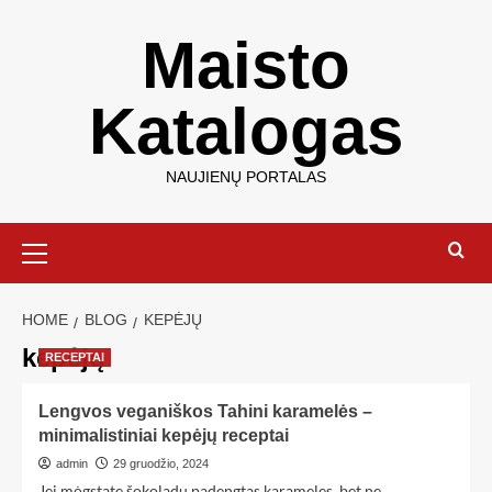
Maisto
Katalogas
NAUJIENŲ PORTALAS
HOME
BLOG
KEPĖJŲ
kepėjų
RECEPTAI
Lengvos veganiškos Tahini karamelės –
minimalistiniai kepėjų receptai
admin
29 gruodžio, 2024
Jei mėgstate šokoladu padengtas karameles, bet ne