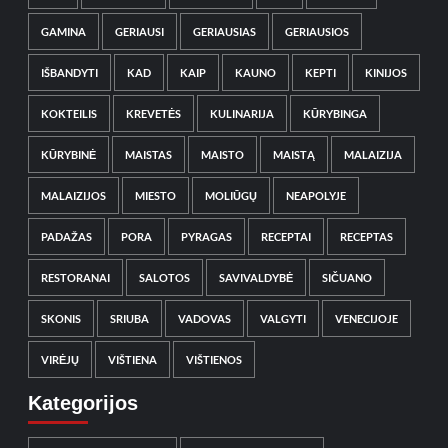
GAMINA
GERIAUSI
GERIAUSIAS
GERIAUSIOS
IŠBANDYTI
KAD
KAIP
KAUNO
KEPTI
KINIJOS
KOKTEILIS
KREVETĖS
KULINARIJA
KŪRYBINGA
KŪRYBINĖ
MAISTAS
MAISTO
MAISTĄ
MALAIZIJA
MALAIZIJOS
MIESTO
MOLIŪGŲ
NEAPOLYJE
PADAŽAS
PORA
PYRAGAS
RECEPTAI
RECEPTAS
RESTORANAI
SALOTOS
SAVIVALDYBĖ
SIČUANO
SKONIS
SRIUBA
VADOVAS
VALGYTI
VENECIJOJE
VIRĖJŲ
VIŠTIENA
VIŠTIENOS
Kategorijos