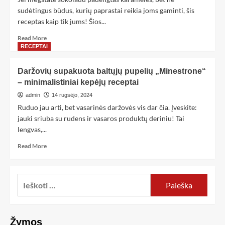
sudėtingus būdus, kurių paprastai reikia joms gaminti, šis
receptas kaip tik jums! Šios...
Read More
RECEPTAI
Daržovių supakuota baltųjų pupelių „Minestrone“
– minimalistiniai kepėjų receptai
admin
14 rugsėjo, 2024
Ruduo jau arti, bet vasarinės daržovės vis dar čia. Įveskite:
jauki sriuba su rudens ir vasaros produktų deriniu! Tai
lengvas,...
Read More
Žymos