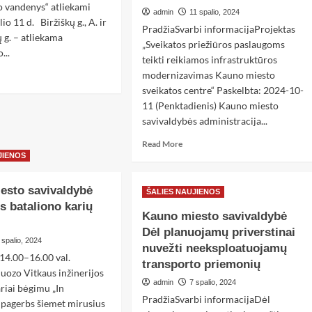
 vandenys“ atliekami
admin
11 spalio, 2024
io 11 d. Biržiškų g., A. ir
PradžiaSvarbi informacijaProjektas
 g. – atliekama
„Sveikatos priežiūros paslaugoms
...
teikti reikiamos infrastruktūros
modernizavimas Kauno miesto
sveikatos centre“ Paskelbta: 2024-10-
11 (Penktadienis) Kauno miesto
savivaldybės administracija...
Read More
JIENOS
esto savivaldybė
ŠALIES NAUJIENOS
os bataliono karių
Kauno miesto savivaldybė
Dėl planuojamų priverstinai
 spalio, 2024
nuvežti neeksploatuojamų
 14.00–16.00 val.
transporto priemonių
Juozo Vitkaus inžinerijos
admin
7 spalio, 2024
riai bėgimu „In
PradžiaSvarbi informacijaDėl
pagerbs šiemet mirusius