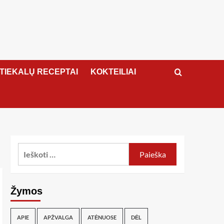
ATIEKALŲ RECEPTAI
KOKTEILIAI
Žymos
APIE
APŽVALGA
ATĖNUOSE
DĖL