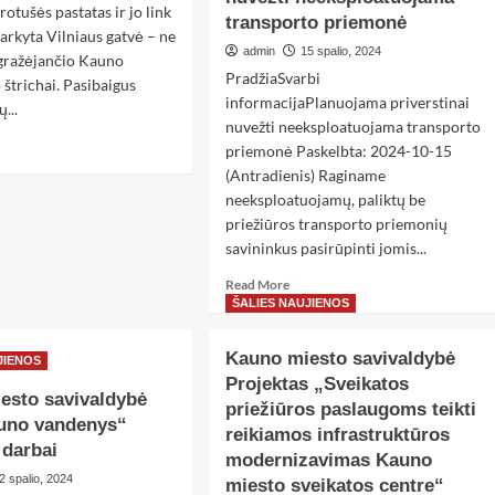
rotušės pastatas ir jo link
transporto priemonė
arkyta Vilniaus gatvė – ne
admin
15 spalio, 2024
 gražėjančio Kauno
PradžiaSvarbi
štrichai. Pasibaigus
informacijaPlanuojama priverstinai
...
nuvežti neeksploatuojama transporto
priemonė Paskelbta: 2024-10-15
(Antradienis) Raginame
neeksploatuojamų, paliktų be
priežiūros transporto priemonių
savininkus pasirūpinti jomis...
Read More
ŠALIES NAUJIENOS
Kauno miesto savivaldybė
JIENOS
Projektas „Sveikatos
esto savivaldybė
priežiūros paslaugoms teikti
uno vandenys“
reikiamos infrastruktūros
 darbai
modernizavimas Kauno
2 spalio, 2024
miesto sveikatos centre“