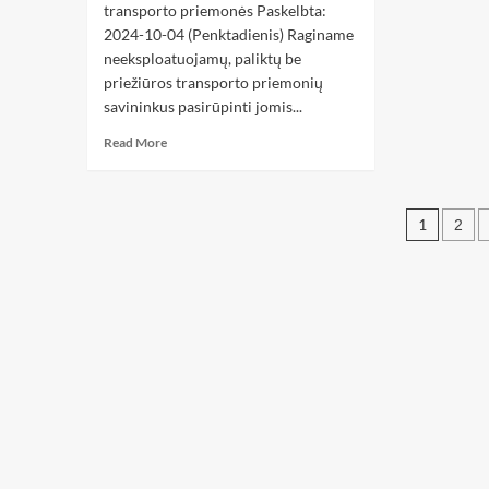
transporto priemonės Paskelbta:
2024-10-04 (Penktadienis) Raginame
neeksploatuojamų, paliktų be
priežiūros transporto priemonių
savininkus pasirūpinti jomis...
Read More
1
2