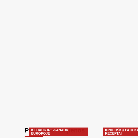
Praleistos naujienos
KELIAUK IR SKANAUK
KINIETIŠKŲ PATIEK
EUROPOJE
RECEPTAI