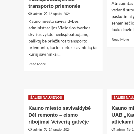
Atnaujintas 
transporto priemonės
vedanti sutv
admin
18 spalio, 2024
paskutiniai
Kauno miesto savivaldybės
senamiesčio 
administracijos Viešosios tvarkos
lauko kavinių
skyrius vykdo neeksploatuojamų,
Read More
paliktų be priežiūros transporto
priemonių, kurios neturi savininkų (ar
kurių savininkai...
Read More
ŠALIES NAUJIENOS
ŠALIES NAU
Kauno miesto savivaldybė
Kauno mi
Dėl remonto – eismo
UAB „Ka
ribojimai Veiverių gatvėje
atliekami
admin
14 spalio, 2024
admin
1