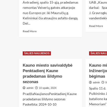
Antradienį, spalio 15-ąją, pradedamas
UAB ,,Kauno
remontas Veiverių gatvės atkarpoje
darbai: Spal
nuo Europos pr. iki Mauručių g.
J. Gravrogkų
Kelininkai čia atnaujins asfalto dangą.
vandentiekio
Dėl...
Read More
Read More
ŠALIES NAUJIENOS
ŠALIES NAU
Kauno miesto savivaldybė
Kauno mi
Penktadienį Kaune
Inžinerij
pradedamas šildymo
bėgimas
sezonas
admin
9
Spalio 11 d.
admin
10 spalio, 2024
Pulkininko 
PradžiaNaujienosPenktadienį Kaune
bataliono ka
pradedamas šildymo sezonas
Memoriam“ 
Paskelbta: 2024-10-10