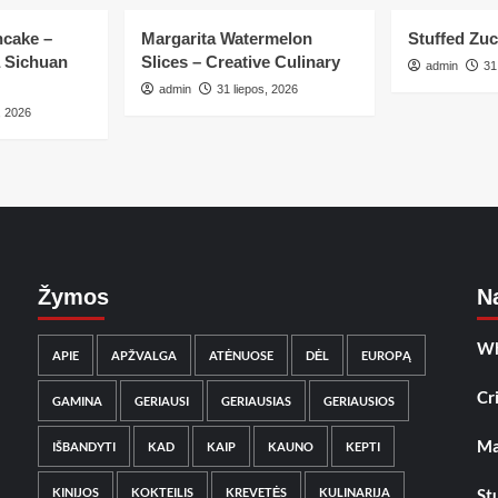
ncake –
Margarita Watermelon
Stuffed Zuc
 Sichuan
Slices – Creative Culinary
admin
31
admin
31 liepos, 2026
, 2026
Žymos
Na
Wh
APIE
APŽVALGA
ATĖNUOSE
DĖL
EUROPĄ
Cr
GAMINA
GERIAUSI
GERIAUSIAS
GERIAUSIOS
Ma
IŠBANDYTI
KAD
KAIP
KAUNO
KEPTI
KINIJOS
KOKTEILIS
KREVETĖS
KULINARIJA
St