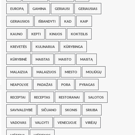
EUROPĄ
GAMINA
GERIAUSI
GERIAUSIAS
GERIAUSIOS
IŠBANDYTI
KAD
KAIP
KAUNO
KEPTI
KINIJOS
KOKTEILIS
KREVETĖS
KULINARIJA
KŪRYBINGA
KŪRYBINĖ
MAISTAS
MAISTO
MAISTĄ
MALAIZIJA
MALAIZIJOS
MIESTO
MOLIŪGŲ
NEAPOLYJE
PADAŽAS
PORA
PYRAGAS
RECEPTAI
RECEPTAS
RESTORANAI
SALOTOS
SAVIVALDYBĖ
SIČUANO
SKONIS
SRIUBA
VADOVAS
VALGYTI
VENECIJOJE
VIRĖJŲ