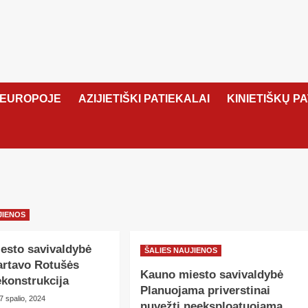
 EUROPOJE
AZIJIETIŠKI PATIEKALAI
KINIETIŠKŲ P
JIENOS
esto savivaldybė
ŠALIES NAUJIENOS
artavo Rotušės
Kauno miesto savivaldybė
ekonstrukcija
Planuojama priverstinai
7 spalio, 2024
nuvežti neeksploatuojama