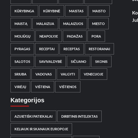
KŪRYBINGA
KŪRYBINĖ
MAISTAS
MAISTO
Ko
Ju
MAISTĄ
MALAIZIJA
MALAIZIJOS
MIESTO
MOLIŪGŲ
NEAPOLYJE
PADAŽAS
PORA
PYRAGAS
RECEPTAI
RECEPTAS
RESTORANAI
SALOTOS
SAVIVALDYBĖ
SIČUANO
SKONIS
SRIUBA
VADOVAS
VALGYTI
VENECIJOJE
VIRĖJŲ
VIŠTIENA
VIŠTIENOS
Kategorijos
AZIJIETIŠKI PATIEKALAI
DIRBTINIS INTELEKTAS
KELIAUK IR SKANAUK EUROPOJE