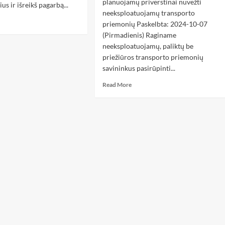
planuojamų priverstinai nuvežti
us ir išreikš pagarbą...
neeksploatuojamų transporto
priemonių Paskelbta: 2024-10-07
(Pirmadienis) Raginame
neeksploatuojamų, paliktų be
priežiūros transporto priemonių
savininkus pasirūpinti...
Read More