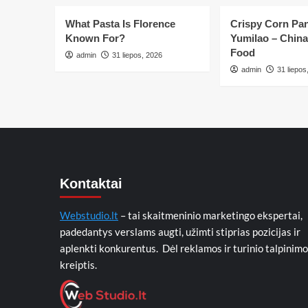
What Pasta Is Florence
Crispy Corn Pa
Known For?
Yumilao – China
Food
admin
31 liepos, 2026
admin
31 liepos
Kontaktai
Webstudio.lt
– tai skaitmeninio marketingo ekspertai,
padedantys verslams augti, užimti stiprias pozicijas ir
aplenkti konkurentus. Dėl reklamos ir turinio talpinimo
kreiptis.