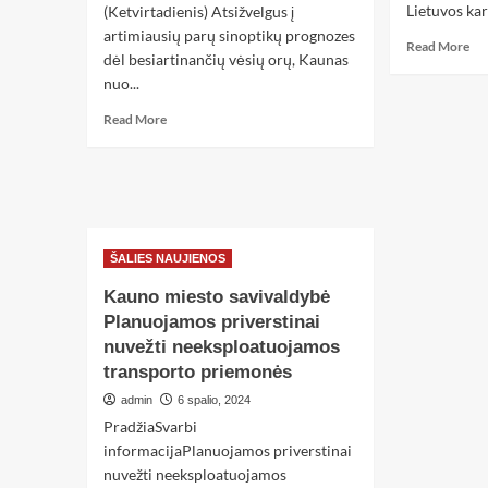
Lietuvos kari
(Ketvirtadienis) Atsižvelgus į
artimiausių parų sinoptikų prognozes
Read More
dėl besiartinančių vėsių orų, Kaunas
nuo...
Read More
ŠALIES NAUJIENOS
Kauno miesto savivaldybė
Planuojamos priverstinai
nuvežti neeksploatuojamos
transporto priemonės
admin
6 spalio, 2024
PradžiaSvarbi
informacijaPlanuojamos priverstinai
nuvežti neeksploatuojamos