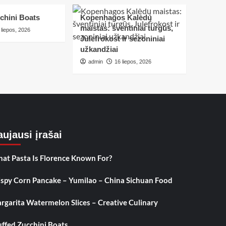
chini Boats
Kopenhagos Kalėdų
maistas: šventiniai turgūs,
 liepos, 2026
Julefrokost ir sezoniniai
užkandžiai
admin
16 liepos, 2026
ujausi įrašai
at Pasta Is Florence Known For?
ispy Corn Pancake – Yumilao – China Sichuan Food
rgarita Watermelon Slices – Creative Culinary
uffed Zucchini Boats