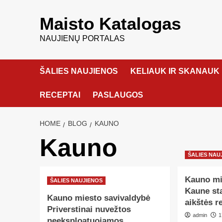
Maisto Katalogas
NAUJIENŲ PORTALAS
ŠALIES NAUJIENOS
KELIAUK IR SKANAUK
RECEPTAI
PASLAUGOS
HOME
BLOG
KAUNO
Kauno
ŠALIES NAU
Kauno mi
ŠALIES NAUJIENOS
Kaune st
Kauno miesto savivaldybė
aikštės r
Priverstinai nuvežtos
admin
1
neeksploatuojamos