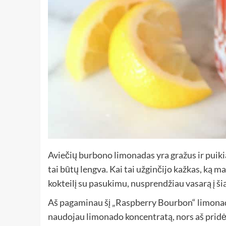
Aviečių burbono limonadas yra gražus ir puiki
tai būtų lengva. Kai tai užginčijo kažkas, ką
kokteilį su pasukimu, nusprendžiau vasarą į ši
Aš pagaminau šį „Raspberry Bourbon“ limonado k
naudojau limonado koncentratą, nors aš pridė