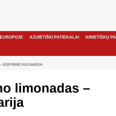
 EUROPOJE
AZIJIETIŠKI PATIEKALAI
KINIETIŠKŲ P
– KŪRYBINĖ KULINARIJA
no limonadas –
rija