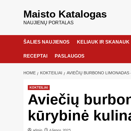
Maisto Katalogas
NAUJIENŲ PORTALAS
ŠALIES NAUJIENOS
KELIAUK IR SKANAUK
RECEPTAI
PASLAUGOS
HOME
KOKTEILIAI
AVIEČIŲ BURBONO LIMONADAS 
KOKTEILIAI
Aviečių burbo
kūrybinė kulina
admin
6 liepos, 2025