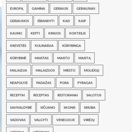
EUROPĄ
GAMINA
GERIAUSI
GERIAUSIAS
GERIAUSIOS
IŠBANDYTI
KAD
KAIP
KAUNO
KEPTI
KINIJOS
KOKTEILIS
KREVETĖS
KULINARIJA
KŪRYBINGA
KŪRYBINĖ
MAISTAS
MAISTO
MAISTĄ
MALAIZIJA
MALAIZIJOS
MIESTO
MOLIŪGŲ
NEAPOLYJE
PADAŽAS
PORA
PYRAGAS
RECEPTAI
RECEPTAS
RESTORANAI
SALOTOS
SAVIVALDYBĖ
SIČUANO
SKONIS
SRIUBA
VADOVAS
VALGYTI
VENECIJOJE
VIRĖJŲ