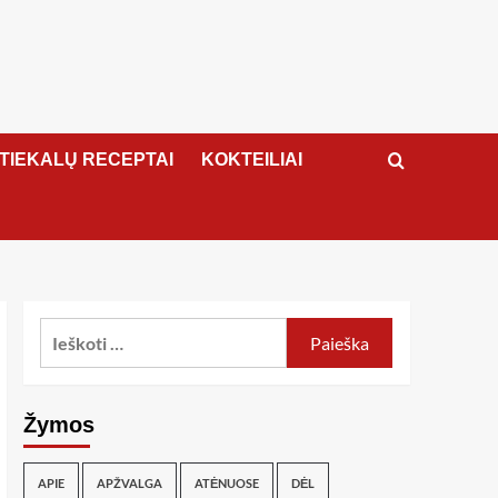
ATIEKALŲ RECEPTAI
KOKTEILIAI
Žymos
APIE
APŽVALGA
ATĖNUOSE
DĖL