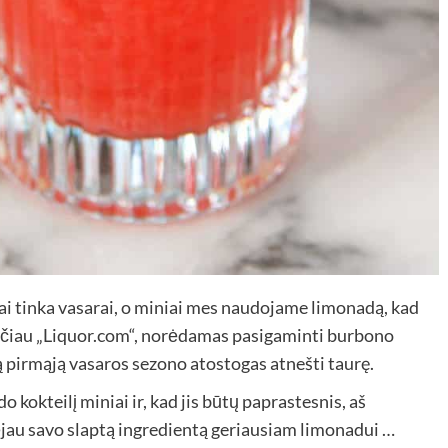
ai tinka vasarai, o miniai mes naudojame limonadą, kad
 mačiau „Liquor.com“, norėdamas pasigaminti burbono
ą pirmąją vasaros sezono atostogas atnešti taurę.
okteilį miniai ir, kad jis būtų paprastesnis, aš
jau savo slaptą ingredientą geriausiam limonadui …